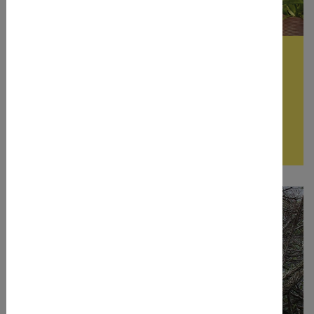
issba-druck- & kopierservice