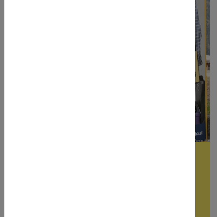
issba-kleidersammlung