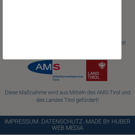
INTRANET
Cookie-Einstellungen
FÖRDERPARTNER
Gemeinnütziger Verein ISSBA in Zusammenarbeit
mit:
Diese Maßnahme wird aus Mitteln des AMS-Tirol und
des Landes Tirol gefördert!
IMPRESSUM
DATENSCHUTZ
MADE BY HUBER
-
-
WEB MEDIA